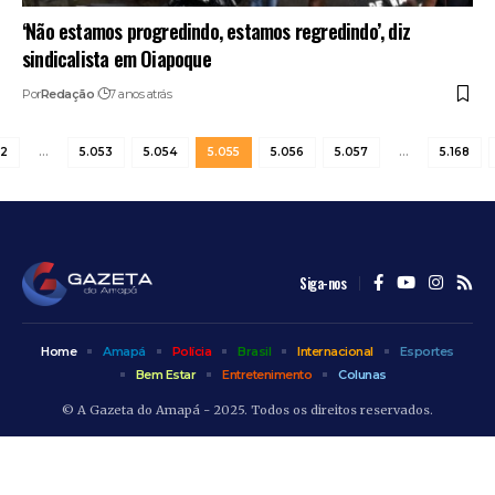
‘Não estamos progredindo, estamos regredindo’, diz
sindicalista em Oiapoque
Por
Redação
7 anos atrás
2
…
5.053
5.054
5.055
5.056
5.057
…
5.168
Siga-nos
Home
Amapá
Polícia
Brasil
Internacional
Esportes
Bem Estar
Entretenimento
Colunas
© A Gazeta do Amapá - 2025. Todos os direitos reservados.