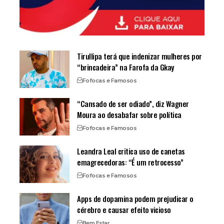
Tirullipa terá que indenizar mulheres por
“brincadeira” na Farofa da Gkay
Fofocas e Famosos
“Cansado de ser odiado”, diz Wagner
Moura ao desabafar sobre política
Fofocas e Famosos
Leandra Leal critica uso de canetas
emagrecedoras: “É um retrocesso”
Fofocas e Famosos
Apps de dopamina podem prejudicar o
cérebro e causar efeito vicioso
Bem Estar