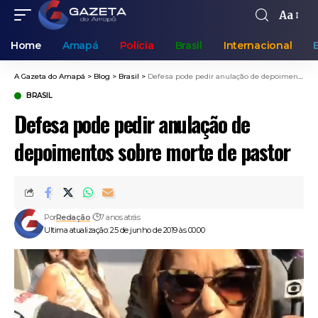
Aa
Home
Amapá
Polícia
Brasil
Internacional
A Gazeta do Amapá
>
Blog
>
Brasil
>
Defesa pode pedir anulação de depoimentos sobre morte de pastor
BRASIL
Defesa pode pedir anulação de
depoimentos sobre morte de pastor
Por
Redação
7 anos atrás
Ultima atualização: 25 de junho de 2019 às 00:00