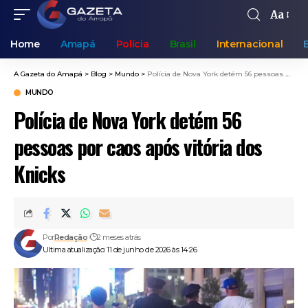
Aa
Home
Amapá
Polícia
Brasil
Internacional
A Gazeta do Amapá
>
Blog
>
Mundo
>
Polícia de Nova York detém 56 pessoas por caos após vitória dos Knicks
MUNDO
Polícia de Nova York detém 56
pessoas por caos após vitória dos
Knicks
Por
Redação
2 meses atrás
Ultima atualização: 11 de junho de 2026 às 14:26