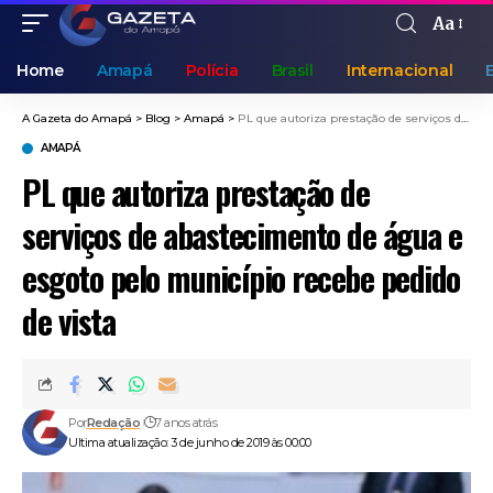
Aa
Home
Amapá
Polícia
Brasil
Internacional
A Gazeta do Amapá
>
Blog
>
Amapá
>
PL que autoriza prestação de serviços de abastecimento de água e esgoto pelo município recebe pedido de vista
AMAPÁ
PL que autoriza prestação de
serviços de abastecimento de água e
esgoto pelo município recebe pedido
de vista
Por
Redação
7 anos atrás
Ultima atualização: 3 de junho de 2019 às 00:00