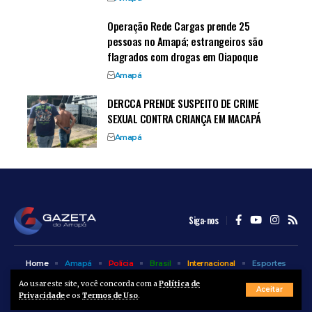
Operação Rede Cargas prende 25
pessoas no Amapá; estrangeiros são
flagrados com drogas em Oiapoque
Amapá
DERCCA PRENDE SUSPEITO DE CRIME
SEXUAL CONTRA CRIANÇA EM MACAPÁ
Amapá
Siga-nos
Home
Amapá
Polícia
Brasil
Internacional
Esportes
Bem Estar
Entretenimento
Colunas
Ao usar este site, você concorda com a
Política de
Aceitar
Privacidade
e os
Termos de Uso
.
© A Gazeta do Amapá - 2025. Todos os direitos reservados.