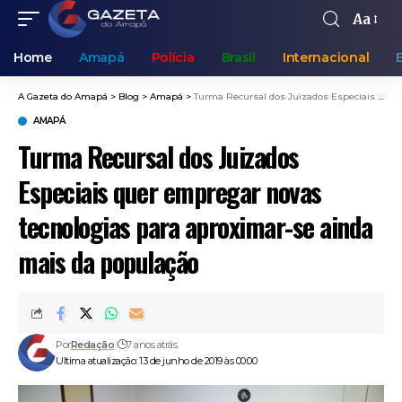
Aa
Home
Amapá
Polícia
Brasil
Internacional
A Gazeta do Amapá
>
Blog
>
Amapá
>
Turma Recursal dos Juizados Especiais quer empregar novas tecnologias para aproximar-se ainda mais da população
AMAPÁ
Turma Recursal dos Juizados
Especiais quer empregar novas
tecnologias para aproximar-se ainda
mais da população
Por
Redação
7 anos atrás
Ultima atualização: 13 de junho de 2019 às 00:00