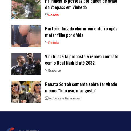
PF indicia 16 pessoas por queda de avião
da Voepass em Vinhedo
Polícia
Pai teria fingido chorar em enterro após
matar filho por dívida
Polícia
Vini Jr. aceita proposta e renova contrato
com o Real Madrid até 2032
Esporte
Renata Sorrah comenta sobre ter virado
meme: “Não uso, mas gosto”
Fofocas e Famosos