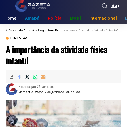
Aa
Home
Amapá
Polícia
Brasil
Internacional
A Gazeta do Amapá
>
Blog
>
Bem Estar
>
A importância da atividade física infantil
BEM ESTAR
A importância da atividade física
infantil
Por
Redação
7 anos atrás
Ultima atualização: 12 de junho de 2019 às 00:00