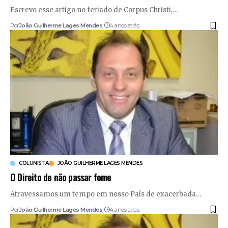
Escrevo esse artigo no feriado de Corpus Christi,
…
Por
João Guilherme Lages Mendes
4 anos atrás
COLUNISTA
JOÃO GUILHERME LAGES MENDES
​O Direito de não passar fome
Atravessamos um tempo em nosso País de exacerbada
…
Por
João Guilherme Lages Mendes
4 anos atrás