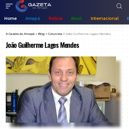
Home
Amapá
Polícia
Brasil
Internacional
A Gazeta do Amapá
>
Blog
>
Colunista
>
João Guilherme Lages Mendes
João Guilherme Lages Mendes