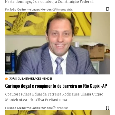
Neste domingo, 5 de outubro, a Constituição Federal
…
Por
João Guilherme Lages Mendes
10 meses atrás
JOÃO GUILHERME LAGES MENDES
Garimpo ilegal e rompimento de barreira no Rio Cupixi-AP
CoautoresClara Eduarda Ferreira RodriguesJuliana Gurjão
MonteiroLeandro Silva FreitasLuma
…
Por
João Guilherme Lages Mendes
1 ano atrás