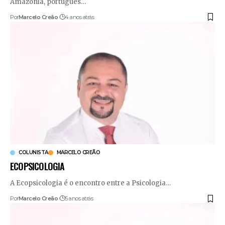
Amazónia, portugués
…
Por
Marcelo Creão
4 anos atrás
COLUNISTA
MARCELO CREÃO
ECOPSICOLOGIA
A Ecopsicologia é o encontro entre a Psicologia
…
Por
Marcelo Creão
5 anos atrás