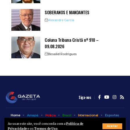
SOBERANOS E MANDANTES
Alexandre Garcia
Coluna Tribuna Cristã nº 910 –
09.08.2026
Besaliel Rodrigues
Siga-nos
Home
Amapá
Polícia
Brasil
Internacional
Esportes
Bem Estar
Entretenimento
Colunas
Ao usar este site, você concorda com a
Política de
Aceitar
Privacidade
e os
Termos de Uso
.