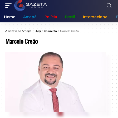
Home
Amapá
Polícia
Brasil
Internacional
A Gazeta do Amapá
>
Blog
>
Colunista
>
Marcelo Creão
Marcelo Creão