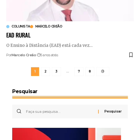
COLUNISTA
MARCELO CREÃO
EAD RURAL
O Ensino à Distância (EAD) está cada vez
…
Por
Marcelo Creão
5 anos atrás
1
2
3
…
7
8
Pesquisar