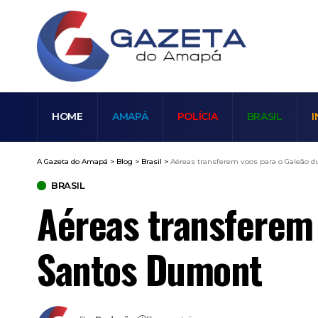
HOME
AMAPÁ
POLÍCIA
BRASIL
I
A Gazeta do Amapá
>
Blog
>
Brasil
>
Aéreas transferem voos para o Galeão 
BRASIL
Aéreas transferem 
Santos Dumont