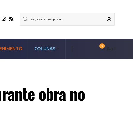
9
Aa
ENIMENTO
COLUNAS
urante obra no