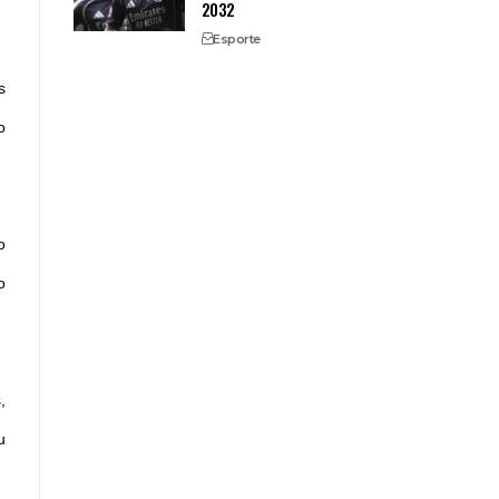
2032
Esporte
s
o
o
o
,
u