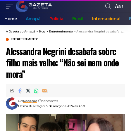
Aa
Home
Amapá
Polícia
Brasil
Internacional
A Gazeta do Amapá
>
Blog
>
Entretenimento
>
Alessandra Negrini desabafa sobre filho mais velho: “Não sei nem onde mora”
ENTRETENIMENTO
Alessandra Negrini desabafa sobre
filho mais velho: “Não sei nem onde
mora”
Por
Redação
2 anos atrás
Ultima atualização: 19 de março de 2024 às 16:50