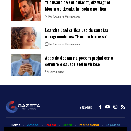
“Cansado de ser odiado”, diz Wagner
Moura ao desabafar sobre política
Fofocas e Famosos
Leandra Leal critica uso de canetas
emagrecedoras: “É um retrocesso”
Fofocas e Famosos
Apps de dopamina podem prejudicar o
cérebro e causar efeito vicioso
Bem Estar
Siga-nos
Home
Amapá
Polícia
Brasil
Internacional
Esportes