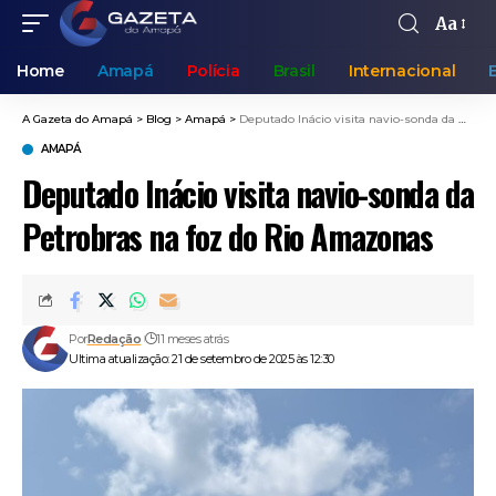
Aa
Home
Amapá
Polícia
Brasil
Internacional
A Gazeta do Amapá
>
Blog
>
Amapá
>
Deputado Inácio visita navio-sonda da Petrobras na foz do Rio Amazonas
AMAPÁ
Deputado Inácio visita navio-sonda da
Petrobras na foz do Rio Amazonas
Por
Redação
11 meses atrás
Ultima atualização: 21 de setembro de 2025 às 12:30