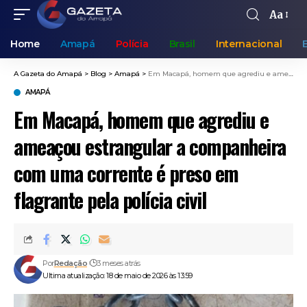
Aa
Home
Amapá
Polícia
Brasil
Internacional
A Gazeta do Amapá
>
Blog
>
Amapá
>
Em Macapá, homem que agrediu e ameaçou estrangular a companheira com uma corrente é preso em flagrante pela polícia civil
AMAPÁ
Em Macapá, homem que agrediu e
ameaçou estrangular a companheira
com uma corrente é preso em
flagrante pela polícia civil
Por
Redação
3 meses atrás
Ultima atualização: 18 de maio de 2026 às 13:59