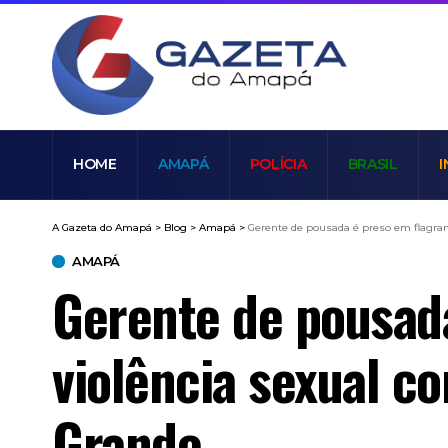
HOME
AMAPÁ
POLÍCIA
BRASIL
I
A Gazeta do Amapá
>
Blog
>
Amapá
>
Gerente de pousada é preso em flagrant
AMAPÁ
Gerente de pousada
violência sexual c
Grande.