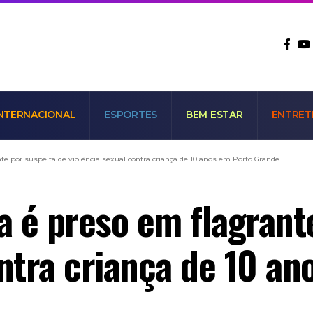
NTERNACIONAL
ESPORTES
BEM ESTAR
ENTRET
e por suspeita de violência sexual contra criança de 10 anos em Porto Grande.
 é preso em flagrante
ontra criança de 10 an