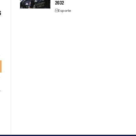
2032
Esporte
6