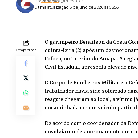
Por
Redação
1 mês atrás
Ultima atualização: 3 de julho de 2026 às 08:33
O garimpeiro Benailson da Costa Gom
quinta-feira (2) após um desmorona
Compartilhar
Fofoca, no interior do Amapá. A regiã
Civil Estadual, apresenta elevado ris
O Corpo de Bombeiros Militar e a Def
trabalhador havia sido soterrado dur
resgate chegaram ao local, a vítima j
encaminhada em um veículo particula
De acordo com o coordenador da Defe
envolvia um desmoronamento em uma á