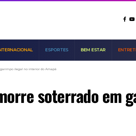
NTERNACIONAL
ESPORTES
BEM ESTAR
ENTRET
garimpo ilegal no interior do Amapá
morre soterrado em ga