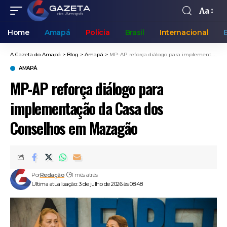
Aa
Home
Amapá
Polícia
Brasil
Internacional
A Gazeta do Amapá
>
Blog
>
Amapá
>
MP-AP reforça diálogo para implementação da Casa dos Conselhos em Mazagão
AMAPÁ
MP-AP reforça diálogo para
implementação da Casa dos
Conselhos em Mazagão
Por
Redação
1 mês atrás
Ultima atualização: 3 de julho de 2026 às 08:48