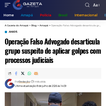
Aa
Home
Amapá
Polícia
Brasil
Internacional
A Gazeta do Amapá
>
Blog
>
Amapá
>
Operação Falso Advogado desarticula grupo suspeito de aplicar golpes com processos judiciais
AMAPÁ
Operação Falso Advogado desarticula
grupo suspeito de aplicar golpes com
processos judiciais
Por
Redação
1 mês atrás
Ultima atualização: 8 de julho de 2026 às 14:09