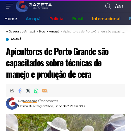
Aa
Home
Amapá
Polícia
Brasil
Internacional
A Gazeta do Amapá
>
Blog
>
Amapá
>
Apicultores de Porto Grande são capacitados sobre técnicas de manejo e produção de cera
AMAPÁ
Apicultores de Porto Grande são
capacitados sobre técnicas de
manejo e produção de cera
Por
Redação
7 anos atrás
Ultima atualização: 28 de junho de 2019 às 00:00