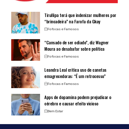
Tirullipa terá que indenizar mulheres por
“brincadeira” na Farofa da Gkay
Fofocas e Famosos
“Cansado de ser odiado”, diz Wagner
Moura ao desabafar sobre política
Fofocas e Famosos
Leandra Leal critica uso de canetas
emagrecedoras: “É um retrocesso”
Fofocas e Famosos
Apps de dopamina podem prejudicar o
cérebro e causar efeito vicioso
Bem Estar