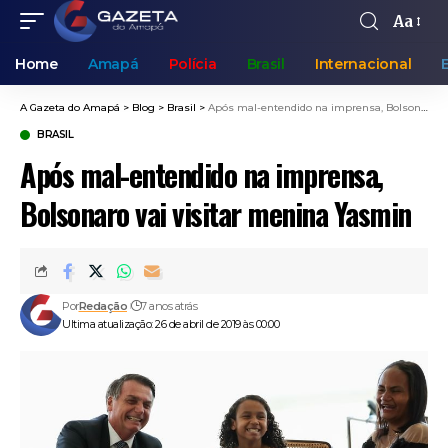
Aa
Home
Amapá
Polícia
Brasil
Internacional
A Gazeta do Amapá
>
Blog
>
Brasil
>
Após mal-entendido na imprensa, Bolsonaro vai visitar menina Yasmin
BRASIL
Após mal-entendido na imprensa,
Bolsonaro vai visitar menina Yasmin
Por
Redação
7 anos atrás
Ultima atualização: 26 de abril de 2019 às 00:00