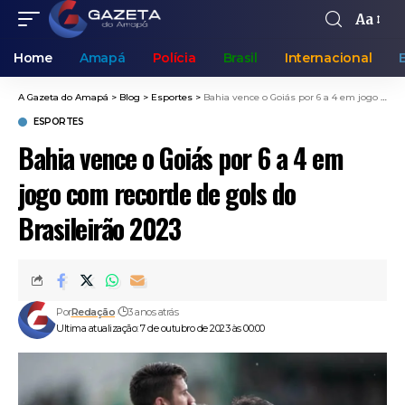
Aa
Home
Amapá
Polícia
Brasil
Internacional
A Gazeta do Amapá
>
Blog
>
Esportes
>
Bahia vence o Goiás por 6 a 4 em jogo com recorde de gols do Brasileirão 2023
ESPORTES
Bahia vence o Goiás por 6 a 4 em
jogo com recorde de gols do
Brasileirão 2023
Por
Redação
3 anos atrás
Ultima atualização: 7 de outubro de 2023 às 00:00