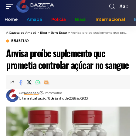
Aa
Home
Amapá
Polícia
Brasil
Internacional
A Gazeta do Amapá
>
Blog
>
Bem Estar
>
Anvisa proíbe suplemento que prometia controlar açúcar no sangue
BEM ESTAR
Anvisa proíbe suplemento que
prometia controlar açúcar no sangue
Por
Redação
2 meses atrás
Ultima atualização: 18 de junho de 2026 às 09:33