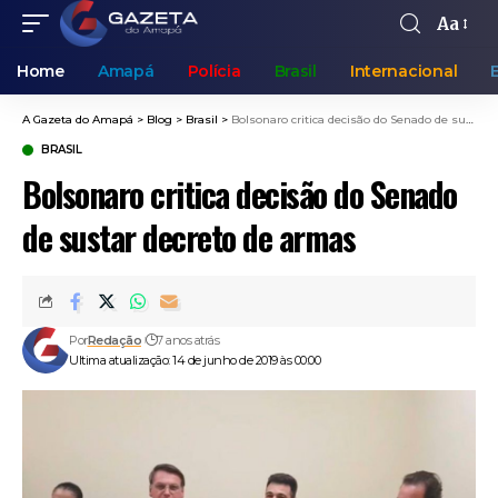
Aa
Home
Amapá
Polícia
Brasil
Internacional
A Gazeta do Amapá
>
Blog
>
Brasil
>
Bolsonaro critica decisão do Senado de sustar decreto de armas
BRASIL
Bolsonaro critica decisão do Senado
de sustar decreto de armas
Por
Redação
7 anos atrás
Ultima atualização: 14 de junho de 2019 às 00:00