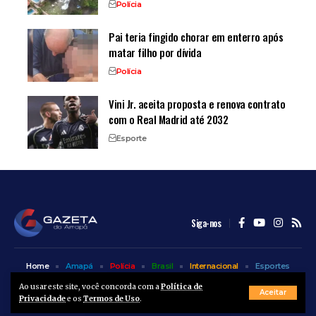
Polícia
Pai teria fingido chorar em enterro após
matar filho por dívida
Polícia
Vini Jr. aceita proposta e renova contrato
com o Real Madrid até 2032
Esporte
Siga-nos
Home
Amapá
Polícia
Brasil
Internacional
Esportes
Bem Estar
Entretenimento
Colunas
Ao usar este site, você concorda com a
Política de
Aceitar
Privacidade
e os
Termos de Uso
.
© A Gazeta do Amapá - 2025. Todos os direitos reservados.