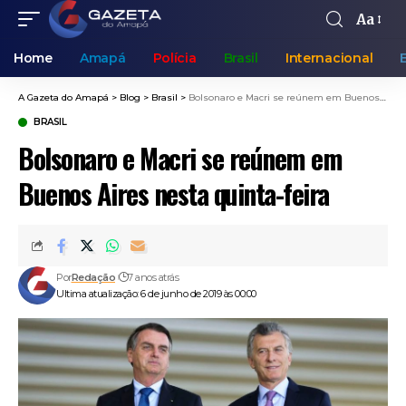
Aa
Home
Amapá
Polícia
Brasil
Internacional
A Gazeta do Amapá
>
Blog
>
Brasil
>
Bolsonaro e Macri se reúnem em Buenos Aires nesta quinta-feira
BRASIL
Bolsonaro e Macri se reúnem em
Buenos Aires nesta quinta-feira
Por
Redação
7 anos atrás
Ultima atualização: 6 de junho de 2019 às 00:00