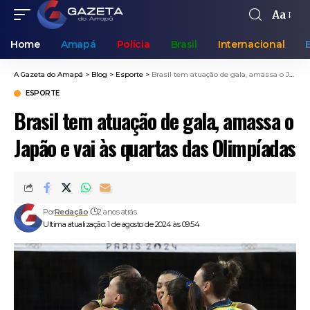
Aa
Home
Amapá
Polícia
Brasil
Internacional
A Gazeta do Amapá
>
Blog
>
Esporte
>
Brasil tem atuação de gala, amassa o Japão e vai às quartas das Olimpíadas
ESPORTE
Brasil tem atuação de gala, amassa o
Japão e vai às quartas das Olimpíadas
Por
Redação
2 anos atrás
Ultima atualização: 1 de agosto de 2024 às 09:54