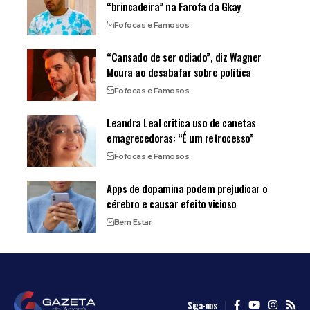
“brincadeira” na Farofa da Gkay
Fofocas e Famosos
“Cansado de ser odiado”, diz Wagner
Moura ao desabafar sobre política
Fofocas e Famosos
Leandra Leal critica uso de canetas
emagrecedoras: “É um retrocesso”
Fofocas e Famosos
Apps de dopamina podem prejudicar o
cérebro e causar efeito vicioso
Bem Estar
Siga-nos