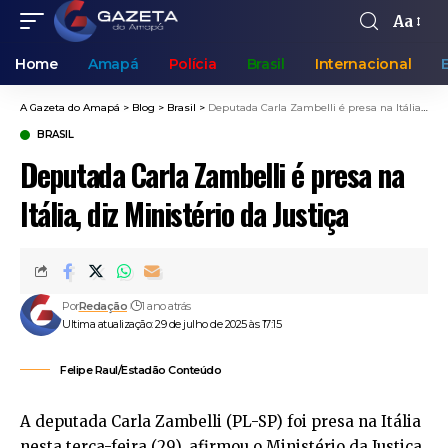
Aa
Home
Amapá
Polícia
Brasil
Internacional
A Gazeta do Amapá
>
Blog
>
Brasil
>
Deputada Carla Zambelli é presa na Itália, diz Ministério da Justiça
BRASIL
Deputada Carla Zambelli é presa na
Itália, diz Ministério da Justiça
Por
Redação
1 ano atrás
Ultima atualização: 29 de julho de 2025 às 17:15
Felipe Raul/Estadão Conteúdo
A deputada Carla Zambelli (PL-SP) foi presa na Itália
nesta terça-feira (29), afirmou o Ministério da Justiça.