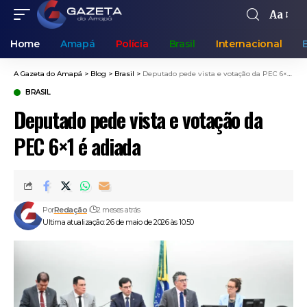
Aa
Home
Amapá
Polícia
Brasil
Internacional
A Gazeta do Amapá
>
Blog
>
Brasil
>
Deputado pede vista e votação da PEC 6×1 é adiada
BRASIL
Deputado pede vista e votação da
PEC 6×1 é adiada
Por
Redação
2 meses atrás
Ultima atualização: 26 de maio de 2026 às 10:50