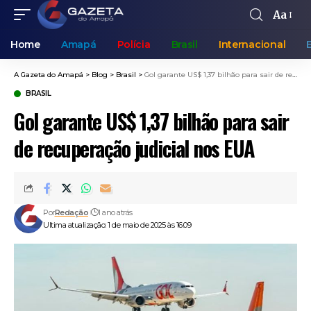
Aa
Home
Amapá
Polícia
Brasil
Internacional
A Gazeta do Amapá
>
Blog
>
Brasil
>
Gol garante US$ 1,37 bilhão para sair de recuperação judicial nos EUA
BRASIL
Gol garante US$ 1,37 bilhão para sair
de recuperação judicial nos EUA
Por
Redação
1 ano atrás
Ultima atualização: 1 de maio de 2025 às 16:09