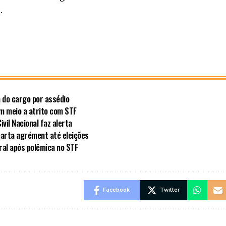
.
a do cargo por assédio
em meio a atrito com STF
vil Nacional faz alerta
carta agrément até eleições
al após polêmica no STF
Facebook
Twitter