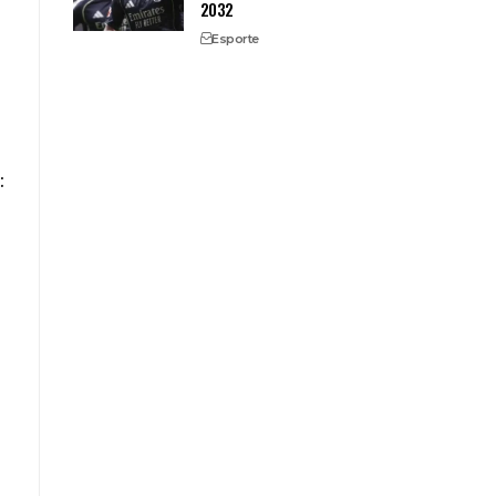
2032
Esporte
: