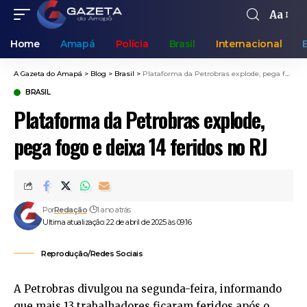
Aa
Home
Amapá
Polícia
Brasil
Internacional
A Gazeta do Amapá
>
Blog
>
Brasil
>
Plataforma da Petrobras explode, pega fogo e deixa 14 feridos no RJ
BRASIL
Plataforma da Petrobras explode,
pega fogo e deixa 14 feridos no RJ
Por
Redação
1 ano atrás
Ultima atualização: 22 de abril de 2025 às 09:16
Reprodução/Redes Sociais
A Petrobras divulgou na segunda-feira, informando
que mais 13 trabalhadores ficaram feridos após o