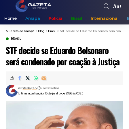
Aa
Home
Amapá
Polícia
Brasil
Internacional
A Gazeta do Amapá
>
Blog
>
Brasil
>
STF decide se Eduardo Bolsonaro será condenado por coação à Justiça
BRASIL
STF decide se Eduardo Bolsonaro
será condenado por coação à Justiça
Por
Redação
2 meses atrás
Ultima atualização: 16 de junho de 2026 às 08:23