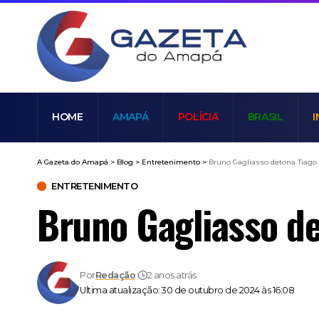
HOME
AMAPÁ
POLÍCIA
BRASIL
I
A Gazeta do Amapá
>
Blog
>
Entretenimento
>
Bruno Gagliasso detona Tiago L
ENTRETENIMENTO
Bruno Gagliasso det
Por
Redação
2 anos atrás
Ultima atualização: 30 de outubro de 2024 às 16:08