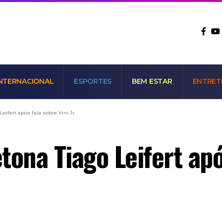
NTERNACIONAL
ESPORTES
BEM ESTAR
ENTRET
eifert após fala sobre Vini Jr.
ona Tiago Leifert após