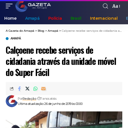
Aa
Home
Amapá
Polícia
Brasil
Internacional
A Gazeta do Amapá
>
Blog
>
Amapá
>
Calçoene recebe serviços de cidadania através da unidade móvel do Super Fácil
AMAPÁ
Calçoene recebe serviços de
cidadania através da unidade móvel
do Super Fácil
Por
Redação
7 anos atrás
Ultima atualização: 26 de junho de 2019 às 00:00