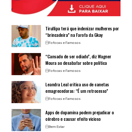
Tirullipa terá que indenizar mulheres por
“brincadeira” na Farofa da Gkay
Fofocas e Famosos
“Cansado de ser odiado”, diz Wagner
Moura ao desabafar sobre política
Fofocas e Famosos
Leandra Leal critica uso de canetas
emagrecedoras: “É um retrocesso”
Fofocas e Famosos
Apps de dopamina podem prejudicar o
cérebro e causar efeito vicioso
Bem Estar