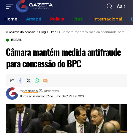
Aa
Home
Amapá
Polícia
Brasil
Internacional
A Gazeta do Amapá
>
Blog
>
Brasil
>
Câmara mantém medida antifraude para concessão do BPC
BRASIL
Câmara mantém medida antifraude
para concessão do BPC
Por
Redação
7 anos atrás
Ultima atualização: 12 de julho de 2019 às 00:00