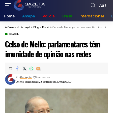
Aa
Home
Amapá
Polícia
Brasil
Internacional
A Gazeta do Amapá
>
Blog
>
Brasil
>
Celso de Mello: parlamentares têm imunidade de opinião nas redes
BRASIL
Celso de Mello: parlamentares têm
imunidade de opinião nas redes
Por
Redação
7 anos atrás
Ultima atualização: 23 de maio de 2019 às 00:00