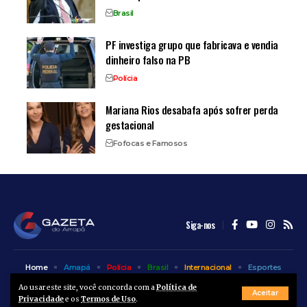
Brasil
PF investiga grupo que fabricava e vendia
dinheiro falso na PB
Polícia
Mariana Rios desabafa após sofrer perda
gestacional
Fofocas e Famosos
Siga-nos
Home
Amapá
Polícia
Brasil
Internacional
Esportes
Bem Estar
Entretenimento
Colunas
Ao usar este site, você concorda com a
Política de
Aceitar
Privacidade
e os
Termos de Uso
.
© A Gazeta do Amapá - 2025. Todos os direitos reservados.