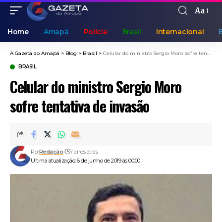
Aa
Home
Amapá
Polícia
Brasil
Internacional
A Gazeta do Amapá
>
Blog
>
Brasil
>
Celular do ministro Sergio Moro sofre tentativa de invasão
BRASIL
Celular do ministro Sergio Moro
sofre tentativa de invasão
Por
Redação
7 anos atrás
Ultima atualização: 6 de junho de 2019 às 00:00