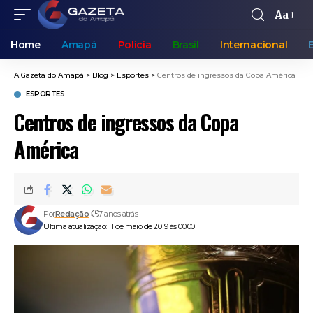
Aa
Home
Amapá
Polícia
Brasil
Internacional
A Gazeta do Amapá
>
Blog
>
Esportes
>
Centros de ingressos da Copa América
ESPORTES
Centros de ingressos da Copa
América
Por
Redação
7 anos atrás
Ultima atualização: 11 de maio de 2019 às 00:00