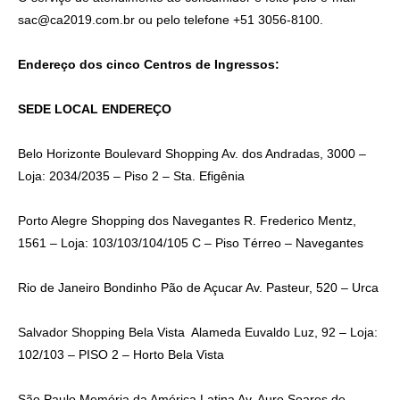
sac@ca2019.com.br
ou pelo telefone +51 3056-8100.
Endereço dos cinco Centros de Ingressos:
SEDE
LOCAL
ENDEREÇO
Belo Horizonte
Boulevard Shopping
Av. dos Andradas, 3000 –
Loja: 2034/2035 – Piso 2 – Sta. Efigênia
Porto Alegre
Shopping dos Navegantes
R. Frederico Mentz,
1561 – Loja: 103/103/104/105 C – Piso Térreo – Navegantes
Rio de Janeiro
Bondinho Pão de Açucar
Av. Pasteur, 520 – Urca
Salvador
Shopping Bela Vista
Alameda Euvaldo Luz, 92 – Loja:
102/103 – PISO 2 – Horto Bela Vista
São Paulo
Memória da América Latina
Av. Auro Soares de