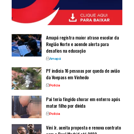
Amapá registra maior atraso escolar da
Região Norte e acende alerta para
desafios na educação
Amapá
PF indicia 16 pessoas por queda de avião
da Voepass em Vinhedo
Polícia
Pai teria fingido chorar em enterro após
matar filho por dívida
Polícia
Vini Jr. aceita proposta e renova contrato
com o Real Madrid até 2032