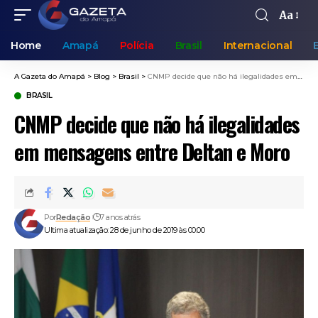
Aa
Home
Amapá
Polícia
Brasil
Internacional
A Gazeta do Amapá
>
Blog
>
Brasil
>
CNMP decide que não há ilegalidades em mensagens entre Deltan e Moro
BRASIL
CNMP decide que não há ilegalidades
em mensagens entre Deltan e Moro
Por
Redação
7 anos atrás
Ultima atualização: 28 de junho de 2019 às 00:00