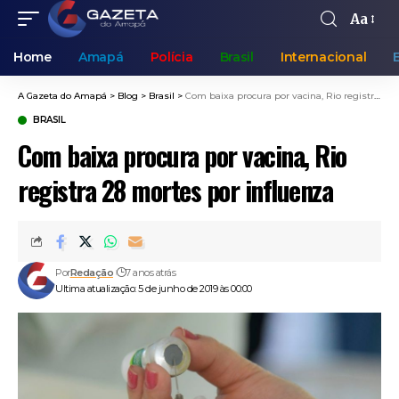
Aa
Home
Amapá
Polícia
Brasil
Internacional
A Gazeta do Amapá
>
Blog
>
Brasil
>
Com baixa procura por vacina, Rio registra 28 mortes por influenza
BRASIL
Com baixa procura por vacina, Rio
registra 28 mortes por influenza
Por
Redação
7 anos atrás
Ultima atualização: 5 de junho de 2019 às 00:00