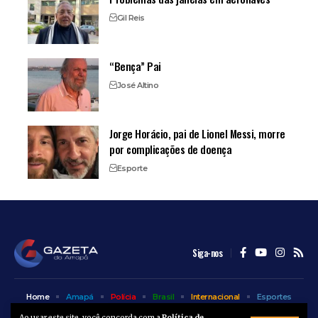
Gil Reis
“Bença” Pai
José Altino
Jorge Horácio, pai de Lionel Messi, morre
por complicações de doença
Esporte
Siga-nos
Home
Amapá
Polícia
Brasil
Internacional
Esportes
Bem Estar
Entretenimento
Colunas
Ao usar este site, você concorda com a
Política de