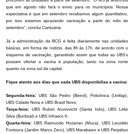
procurem as unidades a partir de setembro. “O MS já anunciou
que em agosto não fará o envio para os municípios. Nossa
expectativa é que em setembro recebamos algum quantitativo,
por isso estamos aprazando vacinação a partir do mês de
setembro”, conclui Cantuária.
Já a administração da BCG é feita diariamente nas unidades
básicas, em forma de rodízio, das 8h às 17h, de acordo com o
esquema de vacinação, garantindo assim que todas as UBS’s
possam ofertar a vacina à população, tanto na zona norte
quanto na zona sul da capital.
Fique atento aos dias que cada UBS disponibiliza a vacina:
Segunda-feira:
UBS São Pedro (Beirol), Policlínica (Unifap),
UBS Cidade Nova e UBS Brasil Novo;
Terça-feira:
UBS Rubim Aronovicht (Santa Inês), UBS Lélio
Silva (Buritizal) e UBS Infraero II;
Quarta-feira:
UBS Raimundo Hozanan (Muca), UBS Leozildo
Fontoura (Jardim Marco Zero), UBS Marabaixo e UBS Perpétuo