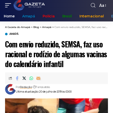
Aa
Home
Amapá
Polícia
Brasil
Internacional
A Gazeta do Amapá
>
Blog
>
Amapá
>
Com envio reduzido, SEMSA, faz uso racional e rodízio de algumas vacinas do calendário infantil
AMAPÁ
Com envio reduzido, SEMSA, faz uso
racional e rodízio de algumas vacinas
do calendário infantil
Por
Redação
7 anos atrás
Ultima atualização: 20 de julho de 2019 às 00:00