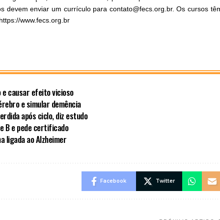
os devem enviar um currículo para
contato@fecs.org.br
. Os cursos tê
 https://www.fecs.org.br
e causar efeito vicioso
cérebro e simular demência
rdida após ciclo, diz estudo
te B e pede certificado
na ligada ao Alzheimer
Facebook
Twitter