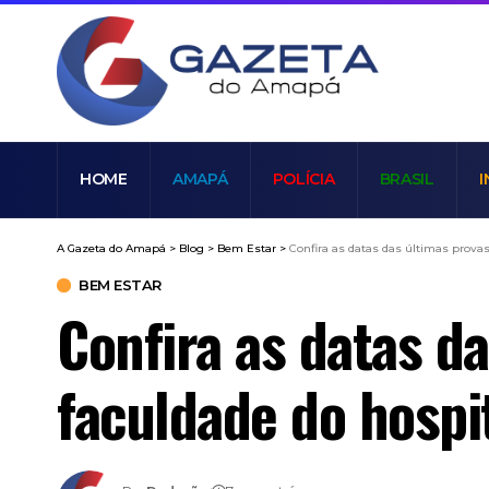
HOME
AMAPÁ
POLÍCIA
BRASIL
I
A Gazeta do Amapá
>
Blog
>
Bem Estar
>
Confira as datas das últimas prova
BEM ESTAR
Confira as datas d
faculdade do hospi