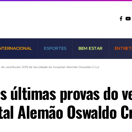
NTERNACIONAL
ESPORTES
BEM ESTAR
ENTRET
s do vestibular 2019 da faculdade do hospital Alemão Oswaldo Cruz
as últimas provas do v
tal Alemão Oswaldo C