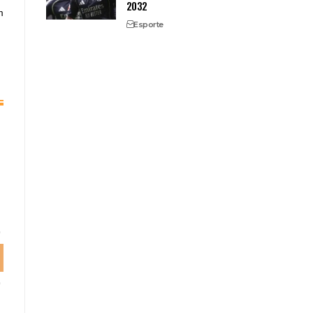
2032
m
Esporte