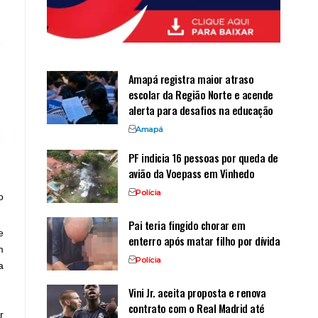
Amapá registra maior atraso
escolar da Região Norte e acende
alerta para desafios na educação
Amapá
PF indicia 16 pessoas por queda de
avião da Voepass em Vinhedo
Polícia
o
Pai teria fingido chorar em
e
enterro após matar filho por dívida
m
Polícia
a
Vini Jr. aceita proposta e renova
contrato com o Real Madrid até
r