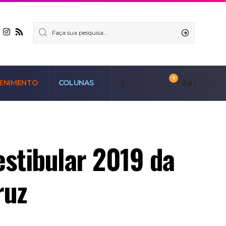
9
Aa
ENIMENTO
COLUNAS
estibular 2019 da
ruz