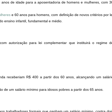
 anos de idade para a aposentadoria de homens e mulheres, com 3
ulheres
e 60 anos para homens, com definição de novos critérios por le
o ensino infantil, fundamental e médio.
 com autorização para lei complementar que instituirá o regime d
nda receberiam R$ 400 a partir dos 60 anos, alcançando um salári
o de um salário mínimo para idosos pobres a partir dos 65 anos.
aos trabalhadores formais que ganham um salário mínimo, contra doi