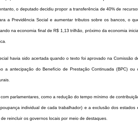
ntanto, o deputado decidiu propor a transferência de 40% de recurso
a a Previdência Social e aumentar tributos sobre os bancos, o qu
tando na economia final de R$ 1,13 trilhão, próximo da economia inicia
ica.
ecial havia sido acertada quando o texto foi aprovado na Comissão d
mo a antecipação do Benefício de Prestação Continuada (BPC) ou 
rais.
s com parlamentares, como a redução do tempo mínimo de contribuiçã
 (poupança individual de cada trabalhador) e a exclusão dos estados 
 de reincluir os governos locais por meio de destaques.