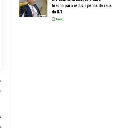
brecha para reduzir penas de réus
do 8/1
Brasil
a
o
s
a