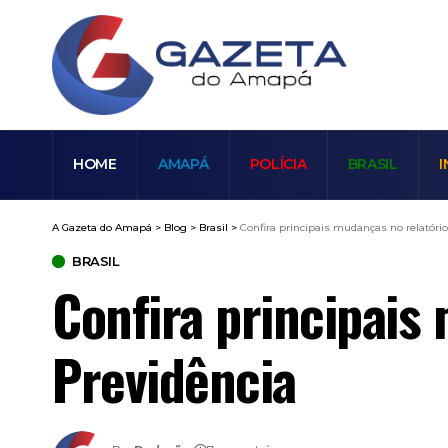
HOME
AMAPÁ
POLÍCIA
BRASIL
I
A Gazeta do Amapá
>
Blog
>
Brasil
>
Confira principais mudanças no relatóri
BRASIL
Confira principais
Previdência