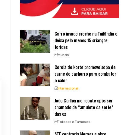
Carro invade creche na Tailândia e
deixa pelo menos 15 crianças
feridas
Mundo
Coreia do Norte promove sopa de
carne de cachorro para combater
o calor
Internacional
João Guilherme rebate após ser
chamado de “amuleto da sorte”
das ex
Fofocas e Famosos
STF contraria Moraes e abre