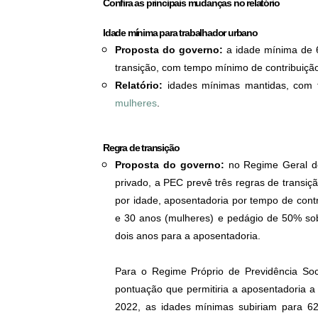
Confira as principais mudanças no relatório
Idade mínima para trabalhador urbano
Proposta do governo:
a idade mínima de 
transição, com tempo mínimo de contribuiçã
Relatório:
idades mínimas mantidas, com 
mulheres
.
Regra de transição
Proposta do governo:
no Regime Geral de
privado, a PEC prevê três regras de transiç
por idade, aposentadoria por tempo de con
e 30 anos (mulheres) e pedágio de 50% sob
dois anos para a aposentadoria.
Para o Regime Próprio de Previdência Soci
pontuação que permitiria a aposentadoria a
2022, as idades mínimas subiriam para 6