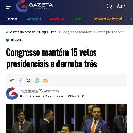
Aa
Home
Amapá
Polícia
Brasil
Internacional
A Gazeta do Amapá
>
Blog
>
Brasil
>
Congresso mantém 15 vetos presidenciais e derruba três
BRASIL
Congresso mantém 15 vetos
presidenciais e derruba três
Por
Redação
7 anos atrás
Ultima atualização: 6 de junho de 2019 às 00:00