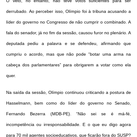
O veto, no entanto, não teve votos suficientes para ser
derrubado. Ao perceber isso, Olímpio foi à tribuna acusando a
líder do governo no Congresso de não cumprir o combinado. A
fala do senador, já no fim da sessão, causou furor no plenário. A
deputada pediu a palavra e se defendeu, afirmando que
cumpriu o acordo, mas que não pode “botar uma arma na
cabeça dos parlamentares” para obrigarem a votar como ela
quer.
Na saída da sessão, Olímpio continuou criticando a postura de
Hasselmann, bem como do líder do governo no Senado,
Fernando Bezerra (MDB-PE). “Não sei se é má-fé,
incompetência ou irresponsabilidade. E o que eu digo agora
para 70 mil agentes socioeducativos, que ficarão fora do SUSP?