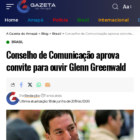
Aa
Home
Amapá
Polícia
Brasil
Internacional
A Gazeta do Amapá
>
Blog
>
Brasil
>
Conselho de Comunicação aprova convite para ouvir Glenn Greenwald
BRASIL
Conselho de Comunicação aprova
convite para ouvir Glenn Greenwald
Por
Redação
7 anos atrás
Ultima atualização: 18 de junho de 2019 às 00:00