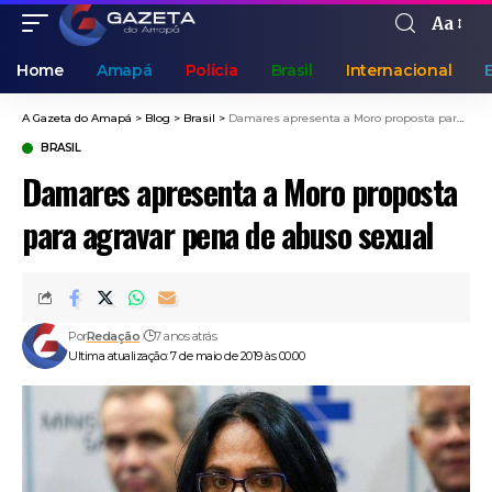
Aa
Home
Amapá
Polícia
Brasil
Internacional
A Gazeta do Amapá
>
Blog
>
Brasil
>
Damares apresenta a Moro proposta para agravar pena de abuso sexual
BRASIL
Damares apresenta a Moro proposta
para agravar pena de abuso sexual
Por
Redação
7 anos atrás
Ultima atualização: 7 de maio de 2019 às 00:00