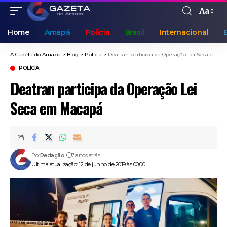
Aa
Home
Amapá
Polícia
Brasil
Internacional
A Gazeta do Amapá
>
Blog
>
Polícia
>
Deatran participa da Operação Lei Seca em Macapá
POLÍCIA
Deatran participa da Operação Lei
Seca em Macapá
Por
Redação
7 anos atrás
Ultima atualização: 12 de junho de 2019 às 00:00