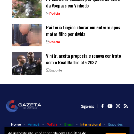
da Voepass em Vinhedo
Polícia
Pai teria fingido chorar em enterro após
matar filho por dívida
Polícia
Vini Jr. aceita proposta e renova contrato
com o Real Madrid até 2032
Esporte
Siga-nos
Home
Amapá
Polícia
Brasil
Internacional
Esportes
Bem Estar
Entretenimento
Colunas
Ao usar este site, você concorda com a
Política de