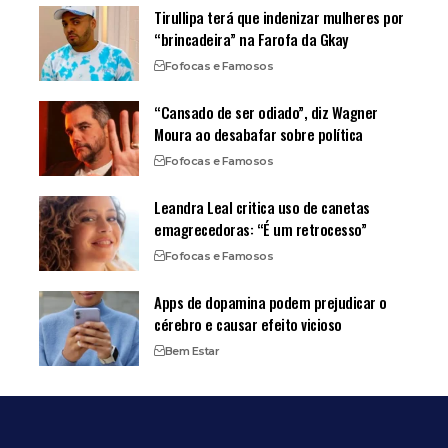
Tirullipa terá que indenizar mulheres por
“brincadeira” na Farofa da Gkay
Fofocas e Famosos
“Cansado de ser odiado”, diz Wagner
Moura ao desabafar sobre política
Fofocas e Famosos
Leandra Leal critica uso de canetas
emagrecedoras: “É um retrocesso”
Fofocas e Famosos
Apps de dopamina podem prejudicar o
cérebro e causar efeito vicioso
Bem Estar