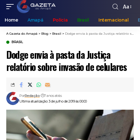
Aa
Home
Amapá
Polícia
Brasil
Internacional
A Gazeta do Amapá
>
Blog
>
Brasil
>
Dodge envia à pasta da Justiça relatório sobre invasão de celulares
BRASIL
Dodge envia à pasta da Justiça
relatório sobre invasão de celulares
Por
Redação
7 anos atrás
Ultima atualização: 3 de julho de 2019 às 00:00