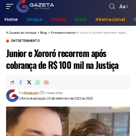
Aa
Home
Amapá
Polícia
Brasil
Internacional
A Gazeta do Amapá
>
Blog
>
Entretenimento
>
Junior e Xororó recorrem após cobrança de R$ 100 mil na Justiça
ENTRETENIMENTO
Junior e Xororó recorrem após
cobrança de R$ 100 mil na Justiça
Por
Redação
11 meses atrás
Ultima atualização: 25 de setembro de 2025 às 09:20