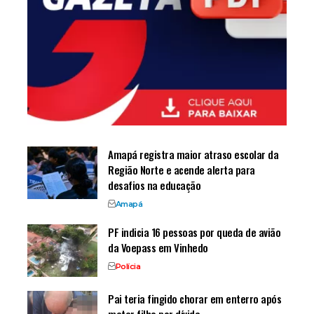
Amapá registra maior atraso escolar da
Região Norte e acende alerta para
desafios na educação
Amapá
PF indicia 16 pessoas por queda de avião
da Voepass em Vinhedo
Polícia
Pai teria fingido chorar em enterro após
matar filho por dívida