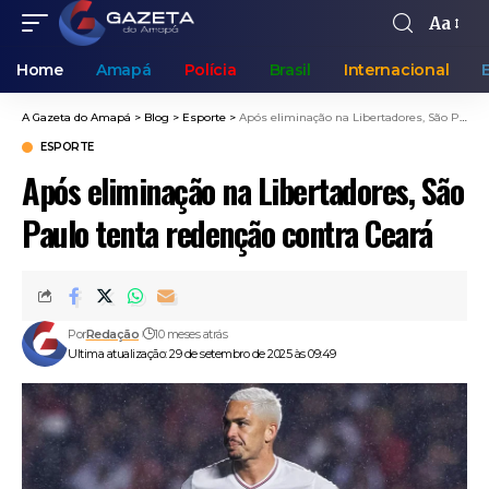
Aa
Home
Amapá
Polícia
Brasil
Internacional
A Gazeta do Amapá
>
Blog
>
Esporte
>
Após eliminação na Libertadores, São Paulo tenta redenção contra Ceará
ESPORTE
Após eliminação na Libertadores, São
Paulo tenta redenção contra Ceará
Por
Redação
10 meses atrás
Ultima atualização: 29 de setembro de 2025 às 09:49