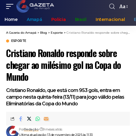
Aa
Home
Amapá
Polícia
Brasil
Internacional
A Gazeta do Amapá
>
Blog
>
Esporte
>
Cristiano Ronaldo responde sobre chegar ao milésimo gol na Copa do Mundo
ESPORTE
Cristiano Ronaldo responde sobre
chegar ao milésimo gol na Copa do
Mundo
Cristiano Ronaldo, que está com 953 gols, entra em
campo nesta quinta-feira (13/11) para jogo válido pelas
Eliminatórias da Copa do Mundo
Por
Redação
9 meses atrás
Ultima atualização: 13 de novembro de 2025 às 11:33