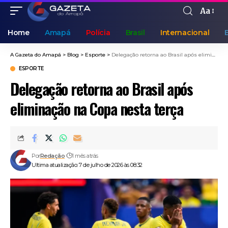
Aa
Home
Amapá
Polícia
Brasil
Internacional
A Gazeta do Amapá
>
Blog
>
Esporte
>
Delegação retorna ao Brasil após eliminação na Copa nesta terça
ESPORTE
Delegação retorna ao Brasil após
eliminação na Copa nesta terça
Por
Redação
1 mês atrás
Ultima atualização: 7 de julho de 2026 às 08:32