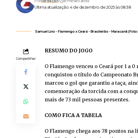
Por
Redação
8 meses atrás
Ultima atualização: 4 de dezembro de 2025 às 08:38
Samuel Lino - Flamengo x Ceará - Brasileirão - Maracanã (Fot
RESUMO DO JOGO
Compartilhar
O Flamengo venceu o Ceará por 1 a 0 
conquistou o título do Campeonato B
marcou o gol que garantiu a taça, ai
comemoração da torcida com a conqui
mais de 73 mil pessoas presentes.
COMO FICA A TABELA
O Flamengo chega aos 78 pontos na li