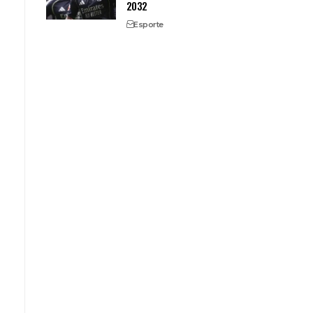
2032
Esporte
o