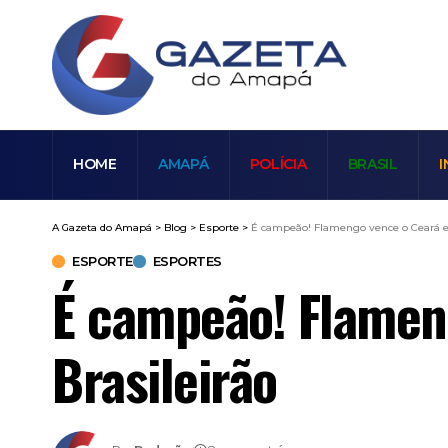
HOME
AMAPÁ
POLÍCIA
BRASIL
I
A Gazeta do Amapá
>
Blog
>
Esporte
>
É campeão! Flamengo vence o Ceará e c
ESPORTE
ESPORTES
É campeão! Flameng
Brasileirão